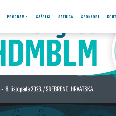
PROGRAM
SAŽETCI
SATNICA
SPONZORI
KON
83
03
18
22
Dana
Sati
Minuta
Sekundi