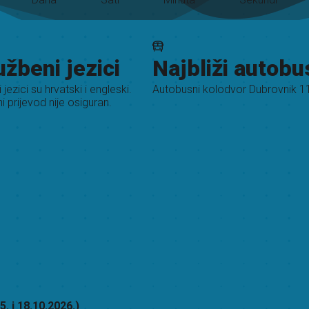
užbeni jezici
Najbliži autobu
 jezici su hrvatski i engleski.
Autobusni kolodvor Dubrovnik 1
i prijevod nije osiguran.
. i 18.10.2026.)