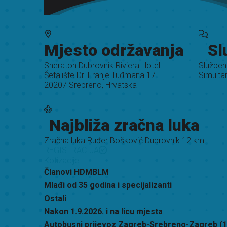
Mjesto održavanja
Sl
Sheraton Dubrovnik Riviera Hotel
Službeni
Šetalište Dr. Franje Tuđmana 17
Simultan
20207 Srebreno, Hrvatska
Najbliža zračna luka
Zračna luka Ruđer Bošković Dubrovnik 12 km
REGISTRACIJA
Kotizacije
Članovi HDMBLM
Mlađi od 35 godina i specijalizanti
Ostali
Nakon 1.9.2026. i na licu mjesta
Autobusni prijevoz Zagreb-Srebreno-Zagreb (15